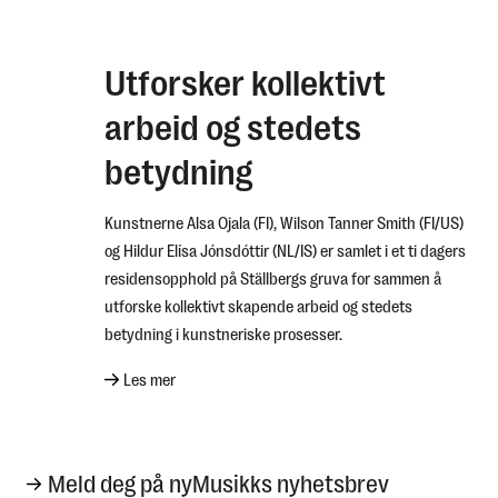
Utforsker kollektivt
arbeid og stedets
Hva leter du etter?
betydning
Kunstnerne Alsa Ojala (FI), Wilson Tanner Smith (FI/US)
og Hildur Elísa Jónsdóttir (NL/IS) er samlet i et ti dagers
residensopphold på Ställbergs gruva for sammen å
nyMusikk
utforske kollektivt skapende arbeid og stedets
betydning i kunstneriske prosesser.
Les mer
Meld deg på nyMusikks nyhetsbrev