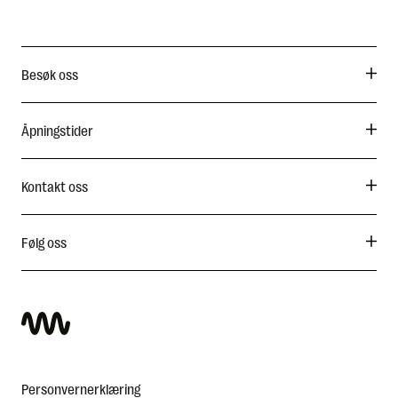
English
Besøk oss
Åpningstider
Kontakt oss
Følg oss
Personvernerklæring