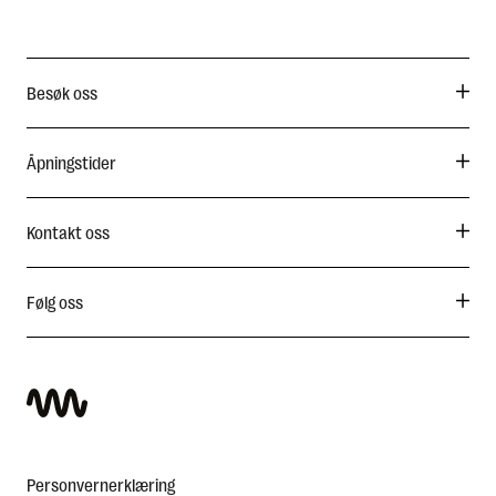
English
Besøk oss
Åpningstider
Kontakt oss
Følg oss
Personvernerklæring